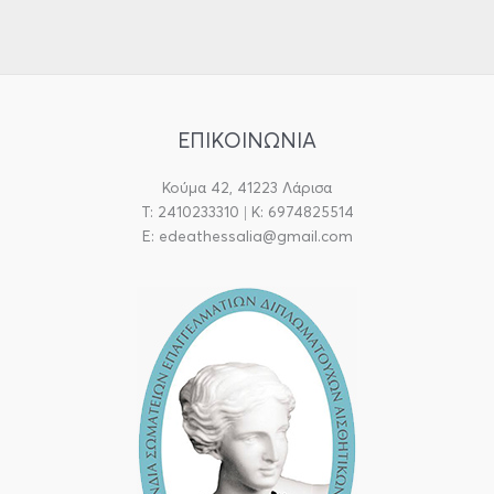
b
a
o
g
o
r
k
a
m
ΕΠΙΚΟΙΝΩΝΙΑ
Κούμα 42, 41223 Λάρισα
T: 2410233310 | Κ: 6974825514
E: edeathessalia@gmail.com