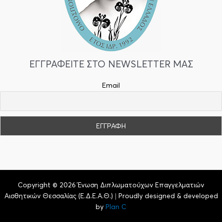
ΕΓΓΡΑΦΕΙΤΕ ΣΤΟ NEWSLETTER ΜΑΣ
Email
Copyright © 2026 Ένωση Διπλωματούχων Επαγγελματιών
Αισθητικών Θεσσαλίας (Ε.Δ.Ε.Α.Θ.) | Proudly designed & developed
by
Plan C