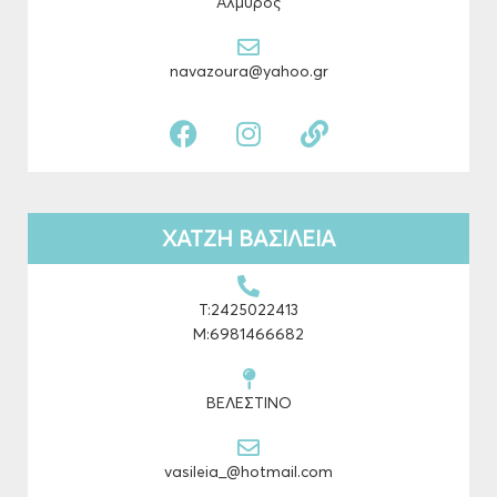
Αλμυρός
navazoura@yahoo.gr
F
I
L
a
n
i
c
s
n
e
t
k
b
a
ΧΑΤΖΗ ΒΑΣΙΛΕΙΑ
o
g
o
r
k
a
Τ:2425022413
m
Μ:6981466682
ΒΕΛΕΣΤΙΝΟ
vasileia_@hotmail.com