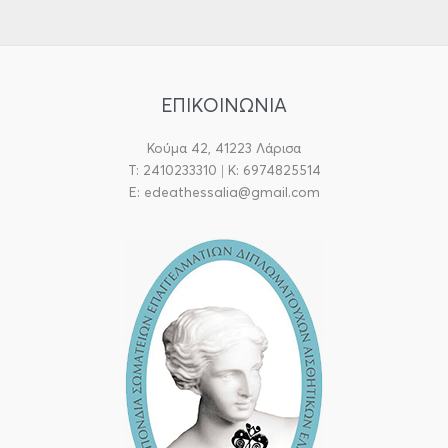
o
g
o
r
k
a
m
ΕΠΙΚΟΙΝΩΝΙΑ
Κούμα 42, 41223 Λάρισα
T: 2410233310 | Κ: 6974825514
E: edeathessalia@gmail.com