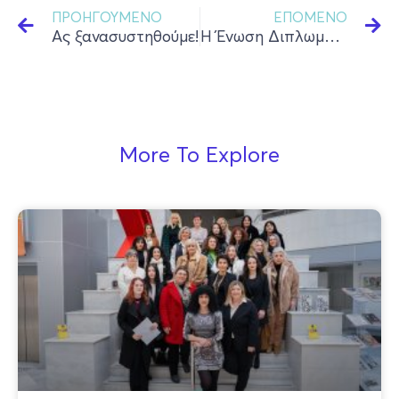
ΠΡΟΗΓΟΎΜΕΝΟ
ΕΠΌΜΕΝΟ
Ας ξανασυστηθούμε!
Η Ένωση Διπλωματούχων Επαγγελματιών Αισθητικών απαντά στα δημοσιεύματα περί μαστροπείας
More To Explore