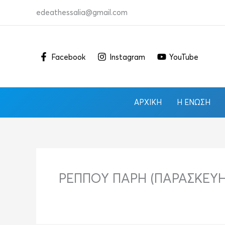
Μετάβαση
edeathessalia@gmail.com
στο
περιεχόμενο
Facebook
Instagram
YouTube
ΑΡΧΙΚΉ
Η ΈΝΩΣΗ
ΡΕΠΠΟΥ ΠΑΡΗ (ΠΑΡΑΣΚΕΥΗ